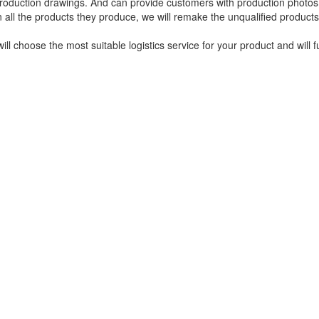
ANTA, GA 30309
sales@goldtopstone.c
,Jimei
+86-150-8034-1449
+1(470)231-6626
/
+1(6
on Thailand 74000
0479
 A, CHERAS BUSINESS
ストーン家具
/
天然石
R WILAYAH PERSEKUTUAN
L BUILDING, 18 JAVA