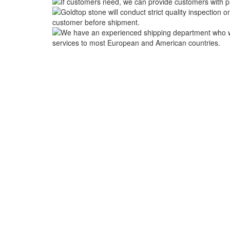
米国所在地：1800 PEACHTREE ST NW STE 410, ATL
中国所在地：Room 2505/2512,No.464 Xinlinwan Road
District,Xiamen,361022
タイ所在地：Moo.2, Kalong, AmphurMaung, Samutsakh
マレーシア所在地：NO. 18-5-1, JALAN 5/101C, BLOK
CENTRE, BATU 5, JALAN CHERAS, KUALA LUMPU
香港所在地：FLAT 01A1, 10/F CARNIVAL COMMERCIA