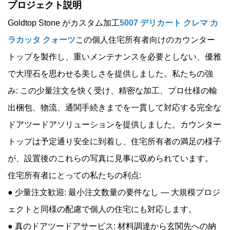
プロジェクト説明
Goldtop Stone がカスタム加工
5007 デリカート クレマ カ
ラカッタ クォーツ
この個人住宅所有者向けのカウンター
トップを製作し、重いメンテナンスを必要としない、優雅
で大理石を思わせる美しさを提供しました。私たちの強
み: この少量注文を快く受け、精密な加工、プロ仕様の輸
出梱包、物流、通関手続きまでを一貫して対応する完全な
ドアツードアソリューションを提供しました。カウンター
トップは予定通り安全に到着し、住宅所有者の満足の様子
が、設置後のこれらの写真に見事に収められています。
住宅所有者にとっての私たちの利点:
● 少量注文歓迎: 最小注文数量の要件なし — 大規模プロジ
ェクトと同様の配慮で個人の住宅にも対応します。
● 真のドアツードアサービス: 材料調達から玄関先への納